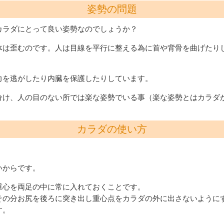
姿勢の問題
カラダにとって良い姿勢なのでしょうか？
体は歪むのです。人は目線を平行に整える為に首や背骨を曲げたり
力を逃がしたり内臓を保護したりしています。
分け、人の目のない所では楽な姿勢でいる事（楽な姿勢とはカラダ
カラダの使い方
いからです。
重心を両足の中に常に入れておくことです。
その分お尻を後ろに突き出し重心点をカラダの外に出さないように
す。