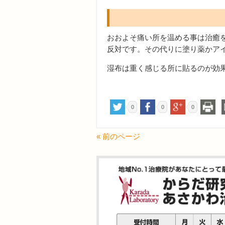
おおよそ痛い所を温める事は治癒
反対です。その代りに塗り薬かア
湿布は重く感じる所に貼るのが効
0
0
0
« 前のページ