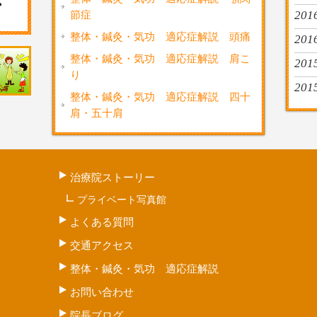
節症
2016
整体・鍼灸・気功 適応症解説 頭痛
201
整体・鍼灸・気功 適応症解説 肩こ
201
り
201
整体・鍼灸・気功 適応症解説 四十
肩・五十肩
治療院ストーリー
プライベート写真館
よくある質問
交通アクセス
整体・鍼灸・気功 適応症解説
お問い合わせ
院長ブログ